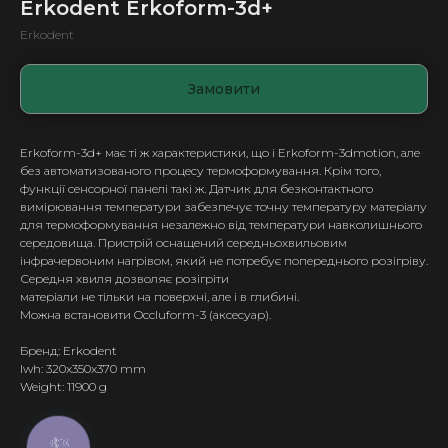
Erkodent Erkoform-3d+
Erkodent
Замовити
Erkoform-3d+ має ті ж характеристики, що і Erkoform-3dmotion, але
без автоматизованого процесу термоформування. Крім того,
функції сенсорної панелі такі ж. Датчик для безконтактного
вимірювання температури забезпечує точну температуру матеріалу
для термоформування незалежно від температури навколишнього
середовища. Пристрій оснащений середньохвильовим
інфрачервоним нагрівом, який не потребує попереднього розігріву.
Середня хвиля дозволяє розігріти
матеріали не тільки на поверхні, але і в глибині.
Можна встановити Occluform-3 (аксесуар).
Бренд: Erkodent
lwh: 320x350x370 mm
Weight: 11900 g
КНОПКА